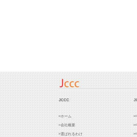
JCCC
J
>ホーム
>
>会社概要
>
>選ばれるわけ
>