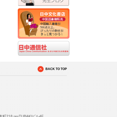
BACK TO TOP
8 rexTUBAKIビル4F