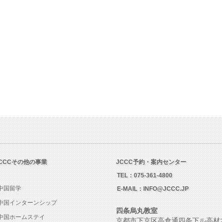
CCCその他の事業
JCCC予約・案内センター
TEL：
075-361-4800
中国留学
E-MAIL：
INFO@JCCC.JP
中国インターンシップ
四条烏丸教室
中国ホームステイ
京都市下京区高倉通四条下ル高材木町21