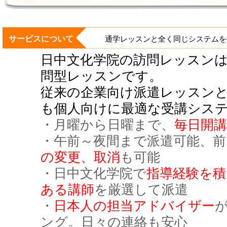
サービスについて
通学レッスンと全く同じシステムを
日中文化学院の訪問レッスン
問型レッスンです。
従来の企業向け派遣レッスン
も個人向けに最適な受講シス
・月曜から日曜まで、
毎日開講
・午前～夜間まで派遣可能、前
の変更、取消
も可能
・日中文化学院で
指導経験を積
ある講師
を厳選して派遣
・
日本人の担当アドバイザー
ング。日々の連絡も安心