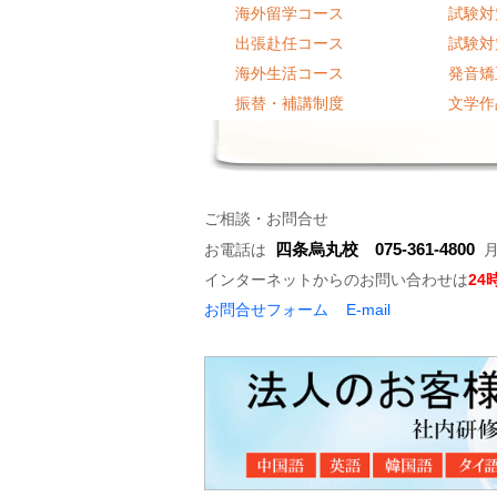
海外留学コース
試験対
出張赴任コース
試験対
海外生活コース
発音矯
振替・補講制度
文学作
ご相談・お問合せ
四条烏丸校 075-361-4800
お電話は
月～
インターネットからのお問い合わせは
24
お問合せフォーム
E-mail