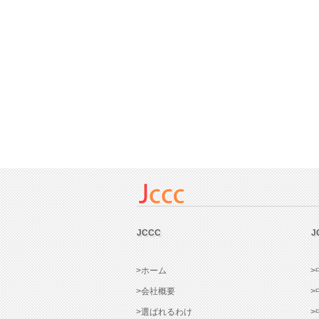
JCCC
J
>ホーム
>
>会社概要
>
>選ばれるわけ
>