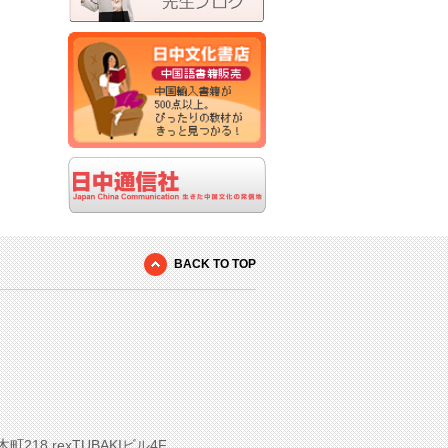
BACK TO TOP
8 rexTUBAKIビル4F