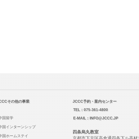
CCCその他の事業
JCCC予約・案内センター
TEL：
075-361-4800
中国留学
E-MAIL：
INFO@JCCC.JP
中国インターンシップ
四条烏丸教室
中国ホームステイ
京都市下京区高倉通四条下ル高材木町21