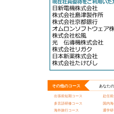
その他のコース
あなた
出張前短期コース
赴任前
多言語研修コース
国内海
海外旅行コース
通学研